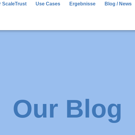
 ScaleTrust
Use Cases
Ergebnisse
Blog / News
Our Blog