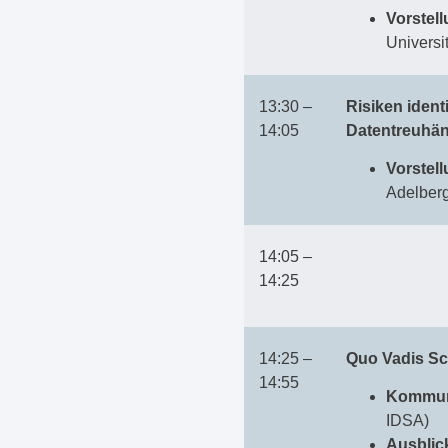
Vorstel
Universi
13:30 –
Risiken iden
14:05
Datentreuhän
Vorstel
Adelberg
14:05 –
14:25
14:25 –
Quo Vadis Sc
14:55
Kommuni
IDSA)
Ausblic