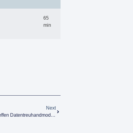
65
min
Next
ScaleTrust Beim Vernetzungstreffen Datentreuhandmodelle 2026 In Dresden Vorgestellt