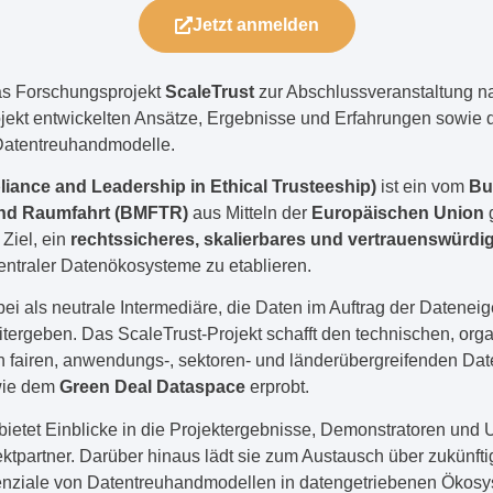
Jetzt anmelden
as Forschungsprojekt
ScaleTrust
zur Abschlussveranstaltung na
rojekt entwickelten Ansätze, Ergebnisse und Erfahrungen sowie
Datentreuhandmodelle.
iance and Leadership in Ethical Trusteeship)
ist ein vom
Bu
und Raumfahrt (BMFTR)
aus Mitteln der
Europäischen Union
g
Ziel, ein
rechtssicheres, skalierbares und vertrauenswürd
entraler Datenökosysteme zu etablieren.
ei als neutrale Intermediäre, die Daten im Auftrag der Datenei
eitergeben. Das ScaleTrust-Projekt schafft den technischen, org
n fairen, anwendungs-, sektoren- und länderübergreifenden Date
wie dem
Green Deal Dataspace
erprobt.
bietet Einblicke in die Projektergebnisse, Demonstratoren und 
jektpartner. Darüber hinaus lädt sie zum Austausch über zukünft
nziale von Datentreuhandmodellen in datengetriebenen Ökosy