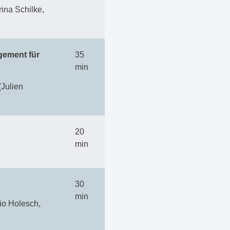
ina Schilke,
gement für
35
min
(Julien
20
min
30
min
io Holesch,