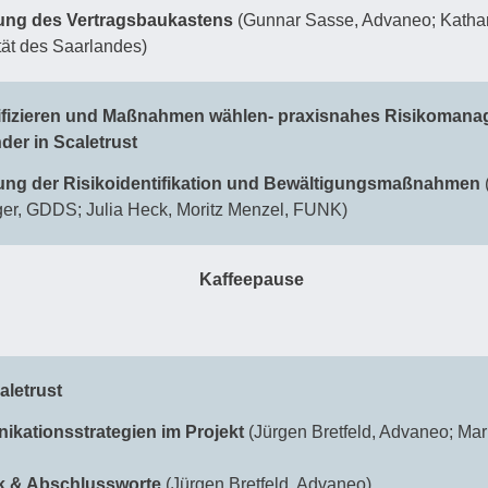
lung des Vertragsbaukastens
(Gunnar Sasse, Advaneo; Kathar
tät des Saarlandes)
tifizieren und Maßnahmen wählen- praxisnahes Risikomana
der in Scaletrust
lung der Risikoidentifikation und Bewältigungsmaßnahmen
er, GDDS; Julia Heck, Moritz Menzel, FUNK)
Kaffeepause
aletrust
kationsstrategien im Projekt
(Jürgen Bretfeld, Advaneo; Mar
k & Abschlussworte
(Jürgen Bretfeld, Advaneo)