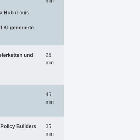
min
ta Hub
(Louis
 KI generierte
eferketten und
25
min
45
min
Policy Builders
35
min